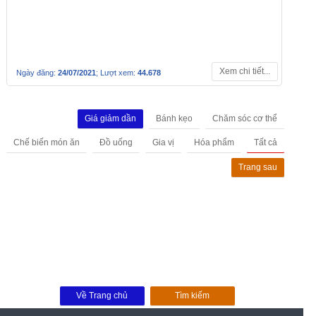
241.000đ
Xem chi tiết...
Ngày đăng:
25/07/2021
; Lượt xem:
45.551
Mì chính Ajinomoto 1kg
Với thành phần hoàn toàn từ thiên nhiên
đặc biệt là mật mía đường, không chất hóa
học, được sản xuất theo tiêu chuẩn gắt gao
của Nhật là gia vị cần thiết cho bữa ăn hàng
ngày rất an toàn cho sức khỏe
222.000đ
225.000đ
Xem chi tiết...
Ngày đăng:
25/07/2021
; Lượt xem:
45.238
Set 2 tinh dầu đuổi muỗi Vape