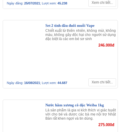
Xem chi tiết...
Ngày đăng:
01/08/2021
; Lượt xem:
45.267
Hạt nêm rong biển AJINOMOTO 112g
(8g x 14 gói)
Thực phẩm tuyệt đối an toàn dùng chế biến
các món ăn đặc biệt các món cho bé nhằm
kích thích vị giác của bé.
105.000đ
115.000đ
Xem chi tiết...
Ngày đăng:
25/07/2021
; Lượt xem:
45.408
Ngũ cốc CALBEE 800g Nhật Bản - trái
cây hỗn hợp
Loại ngũ cốc cung cấp nhiều chất dinh
dưỡng được tổng hợp từ các loại hạt và trái
cây
215.000đ