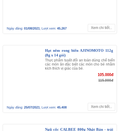
Xem chi tiết...
Ngày đăng:
01/08/2021
; Lượt xem:
45.643
Rong biển nấu canh
Là thực phẩm có hàm lượng dinh dưỡng
cao nhưng lượng calories lại thấp, rong
biển hiện được xem là thức ăn tốt cho sức
khỏe nên từ lâu, người Nhật đã sử dụng
sản vật từ biển này để chế biến món ăn
68.000đ
75.000đ
Xem chi tiết...
Ngày đăng:
25/07/2021
; Lượt xem:
45.375
Dầu ăn hoa cải Ajinomoto 1L