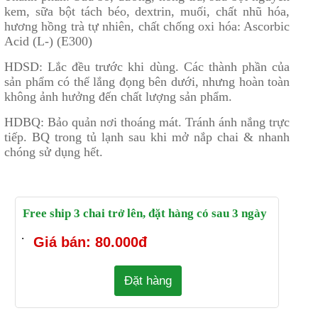
Trà sữa được kết hợp từ hồng trà hòa quyện cùng sữa
đem đến hương vị thơm ngon, hấp dẫn. Ngon hơn khi
uống lạnh. Lắc đều trước khi uống.
Thành phần: Sữa bò, đường, hồng trà, sữa bột nguyên
kem, sữa bột tách béo, dextrin, muối, chất nhũ hóa,
hương hồng trà tự nhiên, chất chống oxi hóa: Ascorbic