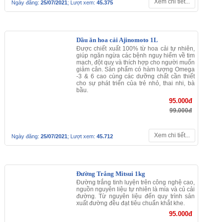
Thực phẩm [15]
Nui Hello Kitty
NUI DINH DƯỠNG CHO BÉ TỪ 9
THÁNG TRỞ LÊN TỪ NHẬT BẢN
53.000đ
Xem chi tiết...
Ngày đăng:
25/07/2021
; Lượt xem:
45.225
Muối Nhật Kobebussan 1kg
Là loại muối ít tinh luyện do kết cấu
tinh thể dạng mảnh được các đầu
bếp chuyên nghiệp Japan tin dùng
68.000đ