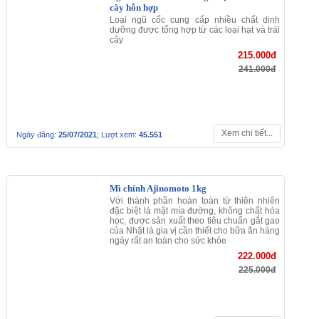
Được chiết xuất 100% từ hoa cải tự nhiên,
giúp ngăn ngừa các bệnh nguy hiểm về tim
mạch, đột quỵ và thích hợp cho người muốn
giảm cân. Sản phẩm có hàm lượng Omega
-3 & 6 cao cùng các dưỡng chất cần thiết
cho sự phát triển của trẻ nhỏ, thai nhi, bà
bầu.
95.000đ
99.000đ
Xem chi tiết...
Ngày đăng:
25/07/2021
; Lượt xem:
45.712
Đường Trắng Mitsui 1kg
Đường trắng tinh luyện trên công nghệ cao,
nguồn nguyên liệu tự nhiên là mía và củ cải
đường. Từ nguyên liệu đến quy trình sản
xuất đường đều đạt tiêu chuẩn khắt khe.
95.000đ