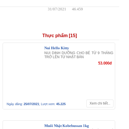
Acid (L-) (E300)
HDSD: Lắc đều trước khi dùng. Các thành phần của
sản phẩm có thể lắng đọng bên dưới, nhưng hoàn toàn
không ảnh hưởng đến chất lượng sản phẩm.
HDBQ: Bảo quản nơi thoáng mát. Tránh ánh nắng trực
tiếp. BQ trong tủ lạnh sau khi mở nắp chai & nhanh
chóng sử dụng hết.