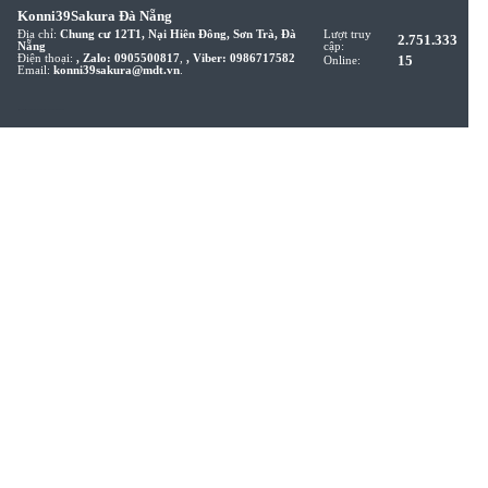
Chiết xuất từ thiên nhiên, không mùi, không
màu, không gây độc hại cho người sử dụng
đặc biệt là các em bé sơ sinh
246.000đ
Xem chi tiết...
Ngày đăng:
16/08/2021
; Lượt xem:
44.687
Nước hầm xương cô đặc Weiba 1kg
Là sản phẩm là gia vị kích thích vị giác tuyệt
vời cho bé và được các bà mẹ nội trợ Nhật
Bản rất khen ngợi và tin dùng.
275.000đ